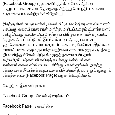
(Facebook Group) உருவாக்கியிருக்கின்றேன். ஆயினும்
முதற்கட்டமாக உங்கள் ஆர்வத்தை அறிந்து செயற்திட்டங்களை
உருவாக்கலாம் என்றிருக்கின்றேன்.
இதற்கு சினிமா உருவாக்கி, வெளியிட்டு, வெற்றிகரமாக வியாபாரம்
செய்வது வரையிலான நான் அறிந்த, அறியப்போகும் விபரங்களைப்
பகிரும்போது எம்மிடையே அதற்கான புரிந்துகொள்ளல் உருவாகி,
மிகுந்த செயற்பாட்டுடன் இயங்கக் கூடியதொரு பலமான
குழுவொன்றை கட்டலாம் என்று திடமாக நம்புகின்றேன். இதற்கான
காலகட்டமாக, குழு உருவாக்குவதற்கான காலமாக ஒரு வருடத்தை
தீர்மானித்துள்ளேன். ஆர்வமே முதற் தகமை என்பதால்
ஆர்வமிருப்பவர்கள் எந்தவிதத் தயக்கமுமின்றி உங்கள்
எண்ணங்களை எம்மிடையே பகிர்ந்து கொள்ளுங்கள். இதற்கு
பக்கபலமாக இயங்கக்கூடிய வகையில் வெண்திரை எனும் முகநூல்
பக்கத்தையும் (Facebook Page) உருவாக்கியுள்ளேன்.
அவற்றின் இணைப்புக்கள்
Facebook Group : வெண் திரைக்கூடம்
Facebook Page : வெண்திரை