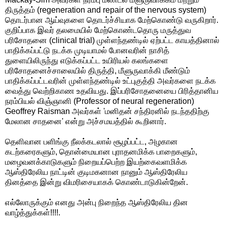
திருத்தம் (regeneration and repair of the nervous system)
தொடர்பான ஆய்வுகளை தொடர்ச்சியாக மேற்கொண்டு வருகிறார்.
குறிப்பாக இவர் தலமையில் மேற்கொண்டதொரு மருத்துவ
பரிசோதனை (clinical trial) முள்ளந்தண்டில் ஏற்பட்ட காயத்தினால்
பாதிக்கப்பட்டு நடக்க முடியாமல் போனவரின் நாசித்
துளையிலிருந்து எடுக்கப்பட்ட உயிரியல் கலங்களை
பரிசோதனைச்சாலையில் திருத்தி, மீளுருவாக்கி மீண்டும்
பாதிக்கப்பட்டவரின் முள்ளந்தண்டில் உட்புகுத்தி அவர்களை நடக்க
வைத்து வெற்றிகாண உதவியது. இப்பரிசோதனையை பிரித்தானிய
நரம்பியல் விஞ்ஞானி (Professor of neural regeneration)
Geoffrey Raisman அவர்கள் 'மனிதன் சந்திரனில் நடந்ததிற்கு
மேலான சாதனை' என்று அச்சமயத்தில் கூறினார்.
தெளிவான பளிங்கு நீலக்கடலால் சூழப்பட்ட, அழகான
கடற்கரைகளும், தொன்மையான புராதனமிக்க பாறைகளும்,
மழைவனக்காடுகளும் நிறையப்பெற்ற இயற்கைவளமிக்க
ஆஸ்திரேலிய நாட்டின் குடிமகனான நானும் ஆஸ்திரேலிய
தினத்தை இன்று விமரிசையாகக் கொண்டாடுகின்றேன்.
எல்லோருக்கும் எனது அன்பு நிறைந்த ஆஸ்திரேலிய தின
வாழ்த்துக்கள்!!!!.