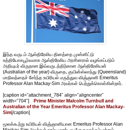
இந்த வருடம் ஆஸ்திரேலிய தினத்தை முன்னிட்டு
உத்தியோகபூர்வமாக ஆஸ்திரேலிய அரசினரால் வழங்கப்படும்
அதியுயர் விருதான இவ்வருடத்திற்கான ஆஸ்திரேலியன்
(Australian of the year) விருதை, குயின்ஸ்லாந்து (Queensland)
மாநிலத்தைச் சேர்ந்த உயிரியல் மருத்துவ விஞ்ஞானி Emeritus
Professor Alan Mackay-Sim அவர்கள் பெற்றுக்கொள்கின்றார்.
[caption id="attachment_784" align="aligncenter"
width="704"]
Prime Minister Malcolm Turnbull and
Australian of the Year Emeritus Professor Alan Mackay-
Sim
[/caption]
மூலக்கூற்று உயிரியல் விஞ்ஞானியான Emeritus Professor Alan
Mackay-Sim அவர்கள் நரம்பு மண்டல மீளுருவாக்கம் மற்றும்