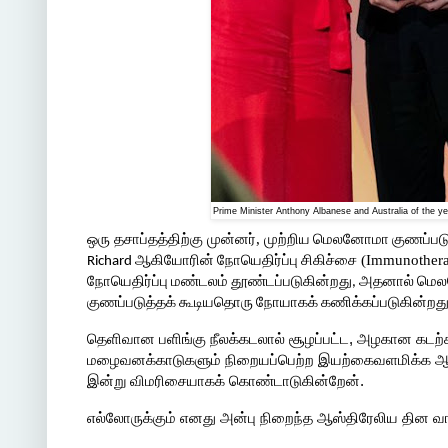
Prime Minister Anthony Albanese and Australia of the 
ஒரு தசாப்தத்திற்கு முன்னர், முற்றிய
மெலனோமா
குணப்பட
ஆகியோரின்
நோயெதிர்ப்பு
சிகிச்சை (Immunother
Richard
நோயெதிர்ப்பு
மண்டலம்
தூண்டப்படுகின்றது
அதனால்
மெ
,
குணப்படுத்தக்
கூடியதொரு
நோயாகக்
கணிக்கப்படுகின்றத
தெளிவான பளிங்கு நீலக்கடலால் சூழப்பட்ட, அழகான கட
மழைவனக்காடுகளும் நிறையப்பெற்ற இயற்கைவளமிக்க ஆஸ்
இன்று விமரிசையாகக் கொண்டாடுகின்றேன்.
எல்லோருக்கும் எனது அன்பு நிறைந்த ஆஸ்திரேலிய தின வாழ்