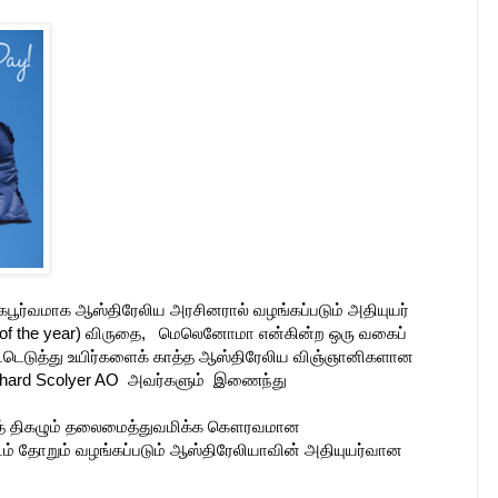
பூர்வமாக ஆஸ்திரேலிய அரசினரால் வழங்கப்படும் அதியுயர்
n of the year) விருதை, மெலெனோமா என்கின்ற ஒரு வகைப்
ட்டெடுத்து உயிர்களைக் காத்த ஆஸ்திரேலிய விஞ்ஞானிகளான
Richard Scolyer AO அவர்களும் இணைந்து
யாகத் திகழும் தலைமைத்துவமிக்க கௌரவமான
் தோறும் வழங்கப்படும் ஆஸ்திரேலியாவின் அதியுயர்வான‌