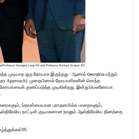
yearProfessor Georgina Long AO and Professor Richard Scolyer AO
ுத்த
முடியாத ஒரு
நோயாக
இருந்தது
ஆனால்
மற்றும்
-
Georgina
apy Approach)
முறையினால்
நோயாளிகளின்
சொந்த
லனோமாவை
க்
குணப்படுத்த முடிகின்றது
இன்று
மெலனோமா
.
ு.
ற்கரைகளும், தொன்மையான புராதனமிக்க பாறைகளும்,
திரேலிய நாட்டின் குடிமகனான நானும் ஆஸ்திரேலிய தினத்தை
த்துக்கள்!!!!.