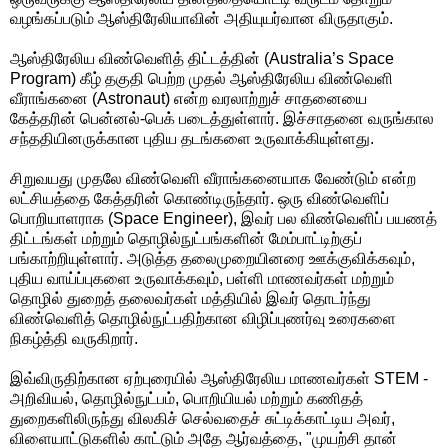
வழங்கப்படும் ஆஸ்திரேலியாவின் அதியுயர்வான விருதாகும்.
ஆஸ்திரேலிய விண்வெளித் திட்டத்தின் (Australia’s Space
Program) கீழ் தகுதி பெற்ற முதல் ஆஸ்திரேலிய விண்வெளி
வீராங்கனை (Astronaut) என்ற வரலாற்றுச் சாதனையை
கேத்தரின் பென்னல்-பெக் படைத்துள்ளார். இச்சாதனை வருங்கால
சந்ததியினருக்கான புதிய தடங்களை உருவாக்கியுள்ளது.
சிறுவயது முதலே விண்வெளி வீராங்கனையாக வேண்டும் என்ற
லட்சியத்தை கேத்தரின் கொண்டிருந்தார். ஒரு விண்வெளிப்
பொறியாளராக (Space Engineer), இவர் பல விண்வெளிப் பயணத்
திட்டங்கள் மற்றும் தொழில்நுட்பங்களின் மேம்பாட்டிற்குப்
பங்காற்றியுள்ளார். அடுத்த தலைமுறையினரை ஊக்குவிக்கவும்,
புதிய வாய்ப்புகளை உருவாக்கவும், பள்ளி மாணவர்கள் மற்றும்
தொழில் துறைத் தலைவர்கள் மத்தியில் இவர் தொடர்ந்து
விண்வெளித் தொழில்நுட்பதிற்கான விழிப்புணர்வு உரைகளை
நிகழ்த்தி வருகிறார்.
இவ்விருதிற்கான ஏற்புரையில் ஆஸ்திரேலிய மாணவர்கள் STEM -
அறிவியல், தொழில்நுட்பம், பொறியியல் மற்றும் கணிதத்
துறைகளிலிருந்து விலகிச் செல்வதைச் சுட்டிக்காட்டிய அவர்,
விளையாட்டுகளில் காட்டும் அதே ஆர்வத்தை, "முயற்சி தான்