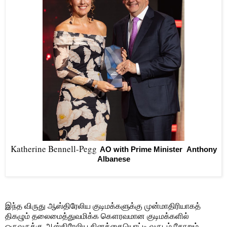
Katherine Bennell-Pegg
AO with Prime Minister Anthony
Albanese
இந்த விருது ஆஸ்திரேலிய குடிமக்களுக்கு முன்மாதிரியாகத்
திகழும் தலைமைத்துவமிக்க கௌரவமான குடிமக்களில்
ஒருவருக்கு ஆஸ்திரேலிய தினத்தையொட்டி வருடம் தோறும்