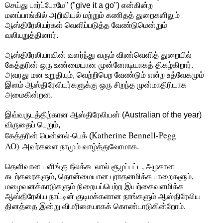
செய்து பார்ப்போமே" ("give it a go") என்கின்ற
மனப்பாங்கில் அறிவியல் மற்றும் கணிதத் துறைகளிலும்
ஆஸ்திரேலியர்கள் வெளிப்படுத்த வேண்டுமென்றும்
வலியுறுத்தினார்.
ஆஸ்திரேலியாவின் வளர்ந்து வரும் விண்வெளித் துறையில்
கேத்தரின் ஒரு உண்மையான முன்னோடியாகத் திகழ்கிறார்.
அவரது மன உறுதியும், வெற்றிபெற வேண்டும் என்ற உத்வேகமும்
இளம் ஆஸ்திரேலியர்களுக்கு ஒரு சிறந்த முன்மாதிரியாக
அமைகின்றன.
இவ்வருடத்திற்கான ஆஸ்திரேலியன் (Australian of the year)
விருதைப் பெறும்,
Katherine Bennell-Pegg
கேத்தரின் பென்னல்-பெக் (
AO)
அவர்களை நாமும் வாழ்த்துவோமாக.
தெளிவான பளிங்கு நீலக்கடலால் சூழப்பட்ட, அழகான
கடற்கரைகளும், தொன்மையான புராதனமிக்க பாறைகளும்,
மழைவனக்காடுகளும் நிறையப்பெற்ற இயற்கைவளமிக்க
ஆஸ்திரேலிய நாட்டின் குடிமக்களான நாங்களும் ஆஸ்திரேலிய
தினத்தை இன்று விமரிசையாகக் கொண்டாடுகின்றோம்.