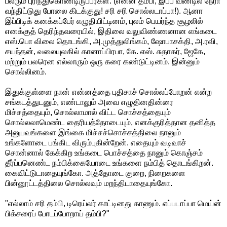
பலரும் புரிந்துகொண்டிருப்பீர்கள். (என்ன தம்பி, இப்ப வண்டில் நேரா
வந்திட்டுது போலை கிடக்குது! சரி சரி சொல்லடாப்பா!). ஆனா
இப்பிடிக் கனக்கப்பேர் எழுதியிட்டினம், புலம் பெயர்ந்த சூழலில்
எனக்குத் தெரிந்தவரையில், இதிலை வலுவிண்ணனான எங்கடை
எஸ்.பொ விலை தொடங்கி, அ.முத்துலிங்கம், ஷோபாசக்தி, அ.ரவி,
சயந்தன், வலையுலகில் கானாப்பிரபா, கே. எஸ். சுதாகர், ஜேகே,
மற்றும் பலரென எல்லாரும் ஒரு கரை கண்டுட்டினம். இன்னும்
சொல்லினம்.
இதுக்குள்ளை நான் என்னத்தை புதிசாச் சொல்லப்போறன் என்ற
சங்கடத்துடனும், எண்டாலும் அவை எழுதினதின்ரை
மிச்சத்தையும், சொல்லாமால் விட்ட சொச்சத்தையும்
சொல்லலாமெண்ட தைரியத்தோடையும், எனக்குரித்தான தனித்த
அனுபவங்களை இங்கை மிச்சச்சொச்சத்திலை நானும்
உங்களோடை பங்கிட விரும்புகின்றேன். எதையும் வடிவாச்
சொன்னால் கேக்கிற‌ உங்கடை பொச்சத்தை நானும் கொஞ்சம்
தீர்ப்பனெண்ட நம்பிக்கையோடை உங்களை நம்பித் தொடங்கிறன்.
கைவிட்டுடாதையுங்கோ. அத்தோடை குறை, நிறைகளை
பின்னூட்டத்திலை சொல்லவும் மறந்திடாதையுங்கோ.
"எல்லாம் சரி தம்பி, டிரெய்லர் காட்டினது காணும். எப்படாப்பா மெய்ன்
பிக்சரைப் போடப்போறாய் தம்பி?"