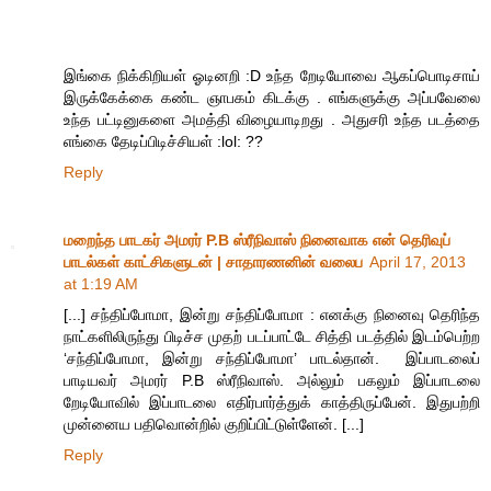
இங்கை நிக்கிறியள் ஓடினறி :D உந்த றேடியோவை ஆகப்பொடிசாய்
இருக்கேக்கை கண்ட ஞாபகம் கிடக்கு . எங்களுக்கு அப்பவேலை
உந்த பட்டினுகளை அமத்தி விழையாடிறது . அதுசரி உந்த படத்தை
எங்கை தேடிப்பிடிச்சியள் :lol: ??
Reply
மறைந்த பாடகர் அமரர் P.B ஸ்ரீநிவாஸ் நினைவாக என் தெரிவுப்
பாடல்கள் காட்சிகளுடன் | சாதாரணனின் வலைப
April 17, 2013
at 1:19 AM
[...] சந்திப்போமா, இன்று சந்திப்போமா : எனக்கு நினைவு தெரிந்த
நாட்களிலிருந்து பிடிச்ச முதற் படப்பாட்டே சித்தி படத்தில் இடம்பெற்ற
‘சந்திப்போமா, இன்று சந்திப்போமா’ பாடல்தான். இப்பாடலைப்
பாடியவர் அமரர் P.B ஸ்ரீநிவாஸ். அல்லும் பகலும் இப்பாடலை
றேடியோவில் இப்பாடலை எதிர்பார்த்துக் காத்திருப்பேன். இதுபற்றி
முன்னைய பதிவொன்றில் குறிப்பிட்டுள்ளேன். [...]
Reply