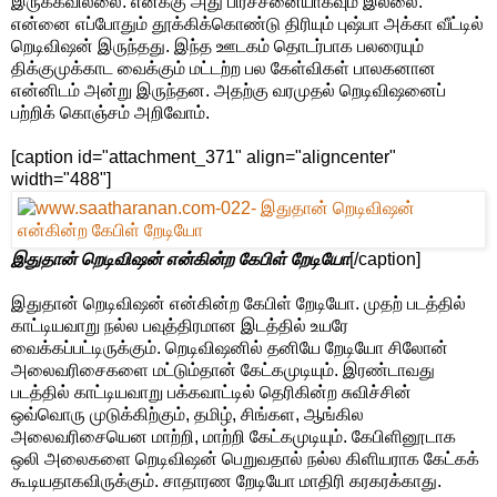
இருக்கவில்லை. எனக்கு அது பிரச்சனையாகவும் இல்லை.
என்னை எப்போதும் தூக்கிக்கொண்டு திரியும் புஷ்பா அக்கா வீட்டில்
றெடிவிஷன் இருந்தது. இந்த ஊடகம் தொடர்பாக பலரையும்
திக்குமுக்காட வைக்கும் மட்டற்ற பல கேள்விகள் பாலகனான
என்னிடம் அன்று இருந்தன. அதற்கு வரமுதல் றெடிவிஷனைப்
பற்றிக் கொஞ்சம் அறிவோம்.
[caption id="attachment_371" align="aligncenter"
width="488"]
இதுதான் றெடிவிஷன் என்கின்ற கேபிள் றேடியோ
[/caption]
இதுதான் றெடிவிஷன் என்கின்ற கேபிள் றேடியோ. முதற் படத்தில்
காட்டியவாறு நல்ல பவுத்திரமான இடத்தில் உயரே
வைக்கப்பட்டிருக்கும். றெடிவிஷனில் தனியே றேடியோ சிலோன்
அலைவரிசைகளை மட்டும்தான் கேட்கமுடியும். இரண்டாவது
படத்தில் காட்டியவாறு பக்கவாட்டில் தெரிகின்ற‌ சுவிச்சின்
ஒவ்வொரு முடுக்கிற்கும், தமிழ், சிங்கள, ஆங்கில
அலைவரிசையென மாற்றி, மாற்றி கேட்கமுடியும். கேபிளினூடாக
ஒலி அலைகளை றெடிவிஷன் பெறுவதால் நல்ல கிளியராக கேட்கக்
கூடியதாகவிருக்கும். சாதாரண றேடியோ மாதிரி கரகரக்காது.