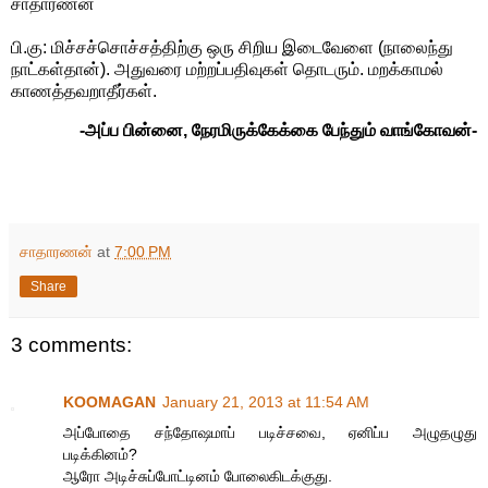
சாதாரணன்
பி.கு: மிச்சச்சொச்சத்திற்கு ஒரு சிறிய இடைவேளை (நாலைந்து
நாட்கள்தான்). அதுவரை மற்றப்பதிவுகள் தொடரும். மறக்காமல்
காணத்தவறாதீர்கள்.
-அப்ப பின்னை, நேரமிருக்கேக்கை பேந்தும் வாங்கோவன்-
சாதாரணன்
at
7:00 PM
Share
3 comments:
KOOMAGAN
January 21, 2013 at 11:54 AM
அப்போதை சந்தோஷமாப் படிச்சவை, ஏனிப்ப அழுதழுது
படிக்கினம்?
ஆரோ அடிச்சுப்போட்டினம் போலைகிடக்குது.