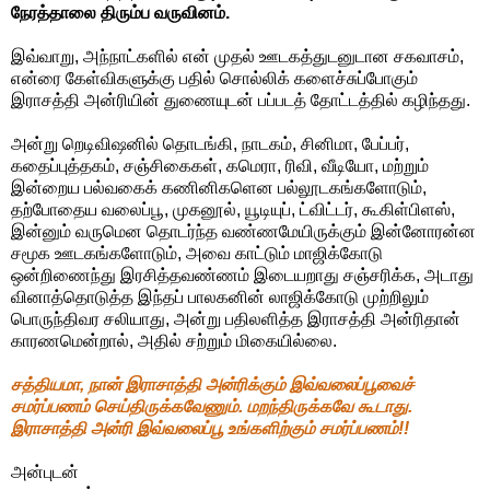
நேரத்தாலை திரும்ப வருவினம்.
இவ்வாறு, அந்நாட்களில் என் முதல் ஊடகத்துடனுடான சகவாசம்,
என்ரை கேள்விகளுக்கு பதில் சொல்லிக் களைச்சுப்போகும்
இராசத்தி அன்ரியின் துணையுடன் பப்படத் தோட்டத்தில் கழிந்தது.
அன்று றெடிவிஷனில் தொடங்கி, நாடகம், சினிமா, பேப்பர்,
கதைப்புத்தகம், சஞ்சிகைகள், கமெரா, ரிவி, வீடியோ, மற்றும்
இன்றைய பல்வகைக் கணினிகளென பல்லூடகங்களோடும்,
தற்போதைய வலைப்பூ, முகனூல், யூடியுப், ட்விட்டர், கூகிள்பிளஸ்,
இன்னும் வருமென தொடர்ந்த வண்ணமேயிருக்கும் இன்னோரன்ன
சமூக ஊடகங்களோடும், அவை காட்டும் மாஜிக்கோடு
ஒன்றிணைந்து இரசித்தவண்ணம் இடையறாது சஞ்சரிக்க, அடாது
வினாத்தொடுத்த இந்தப் பாலகனின் லாஜிக்கோடு முற்றிலும்
பொருந்திவர சலியாது, அன்று பதிலளித்த இராசத்தி அன்ரிதான்
காரணமென்றால், அதில் சற்றும் மிகையில்லை.
சத்தியமா, நான் இராசாத்தி அன்ரிக்கும் இவ்வலைப்பூவைச்
சமர்ப்பணம் செய்திருக்கவேணும். மறந்திருக்கவே கூடாது.
இராசாத்தி அன்ரி இவ்வலைப்பூ உங்களிற்கும் சமர்ப்பணம்!!
அன்புடன்